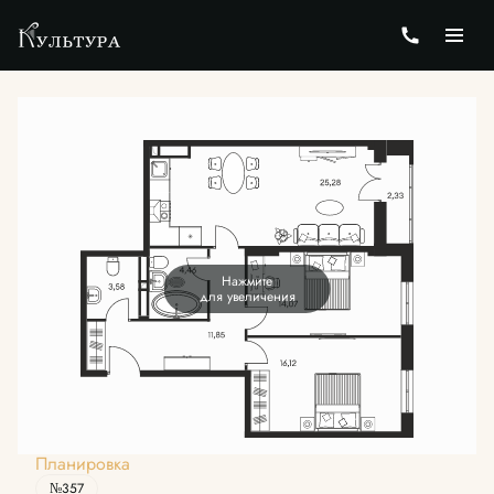
2
3-комнатная
79.19 м
Цена по запросу
Нажмите
для увеличения
Планировка
№357