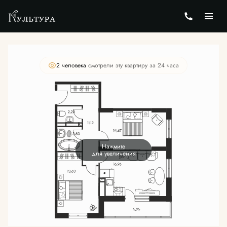
2
3-комнатная
69.74 м
Цена по запросу
2 человекa
смотрели эту квартиру за 24 часа
Нажмите
для увеличения