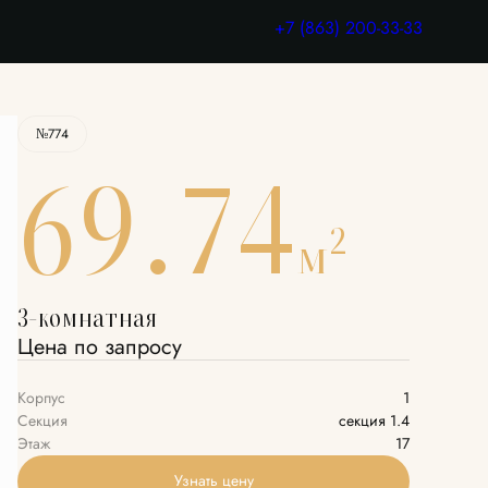
Узнать цену
+7 (863) 200-33-33
№774
69.74
2
м
3-комнатная
Цена по запросу
Корпус
1
Секция
секция 1.4
Этаж
17
Узнать цену