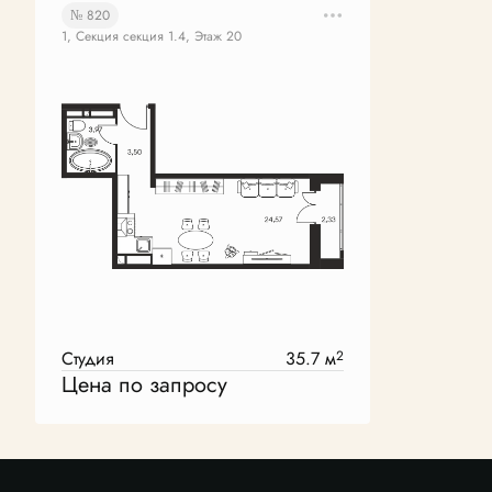
№ 820
1, Секция секция 1.4, Этаж 20
Студия
35.7 м
2
Цена по запросу