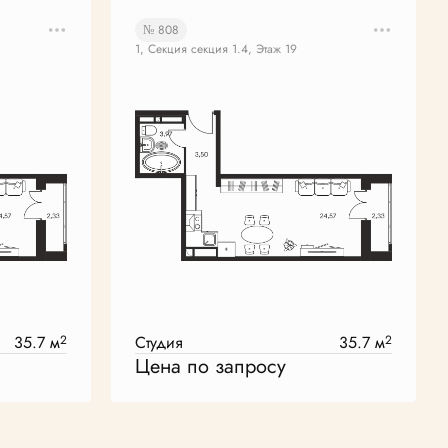
№ 808
1, Секция секция 1.4, Этаж 19
35.7 м
2
Студия
35.7 м
2
Цена по запросу