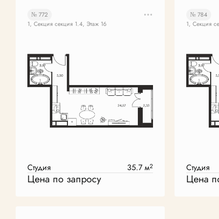
№ 772
№ 784
1, Секция секция 1.4, Этаж 16
1, Секция се
Студия
35.7 м
2
Студия
Цена по запросу
Цена п