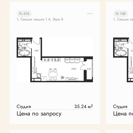
№ 676
№ 748
1, Секция секция 1.4, Этаж 8
1, Секция с
Студия
35.24 м
2
Студия
Цена по запросу
Цена п