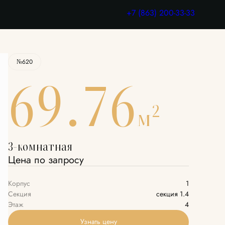
Узнать цену
+7 (863) 200-33-33
№620
69.76
2
м
3-комнатная
Цена по запросу
Корпус
1
Секция
секция 1.4
Этаж
4
Узнать цену