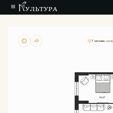
2
3-комнатная
69.76 м
Цена по запросу
7 человек
смотр