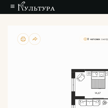
2
3-комнатная
69.88 м
Цена по запросу
8 человек
смотр