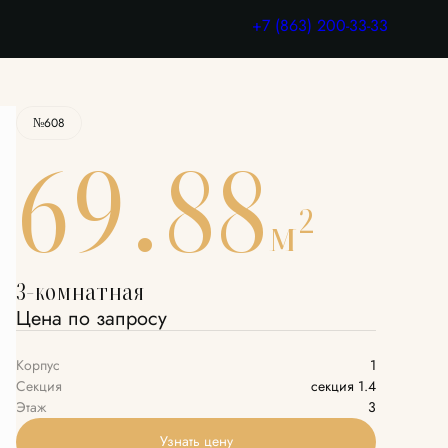
Узнать цену
+7 (863) 200-33-33
№608
69.88
2
м
3-комнатная
Цена по запросу
Корпус
1
Секция
секция 1.4
Этаж
3
Узнать цену