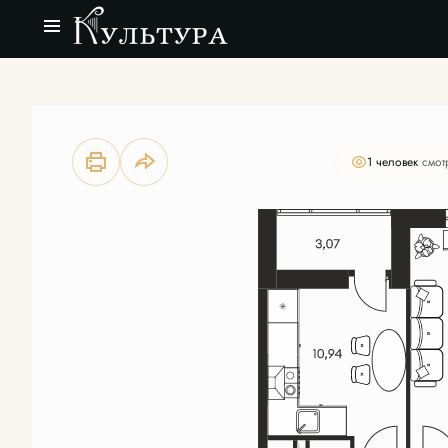
2
2-комнатная
58.13 м
Цена по запросу
1 человек
смот