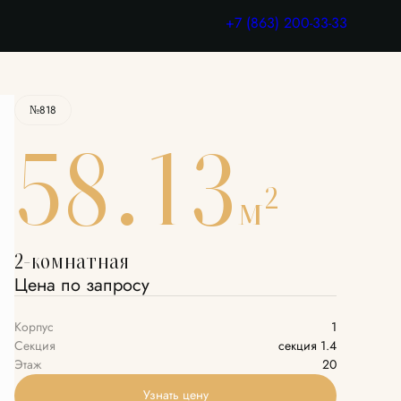
Узнать цену
+7 (863) 200-33-33
№818
58.13
2
м
2-комнатная
Цена по запросу
Корпус
1
Секция
секция 1.4
Этаж
20
Узнать цену