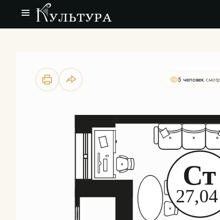
2
Студия
27.02 м
Цена по запросу
5 человек
смотр