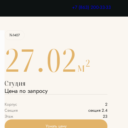
Узнать цену
+7 (863) 200-33-33
№1407
27.02
2
м
Студия
Цена по запросу
Корпус
2
Секция
секция 2.4
Этаж
23
Узнать цену