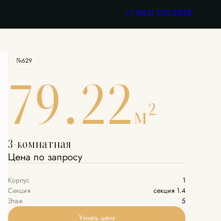
Узнать цену
+7 (863) 200-33-33
№629
79.22
2
м
3-комнатная
Цена по запросу
Корпус
1
Секция
секция 1.4
Этаж
5
Узнать цену