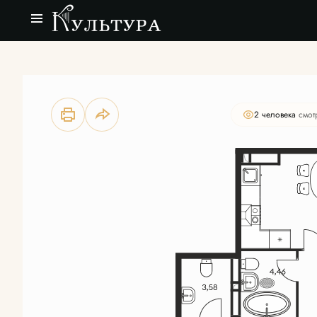
2
3-комнатная
79.22 м
Цена по запросу
2 человекa
смот