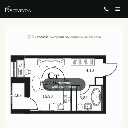
2
Студия
27.24 м
Цена по запросу
3 человекa
смотрели эту квартиру за 24 часа
Нажмите
для увеличения