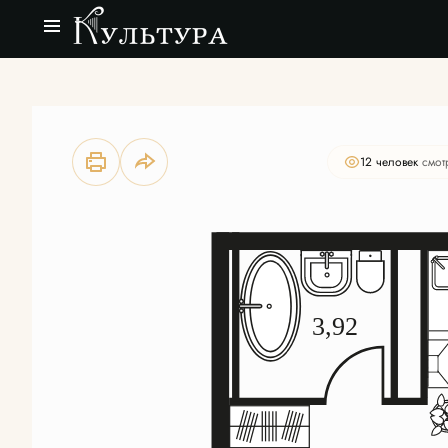
2
Студия
27.54 м
Цена по запросу
12 человек
смот