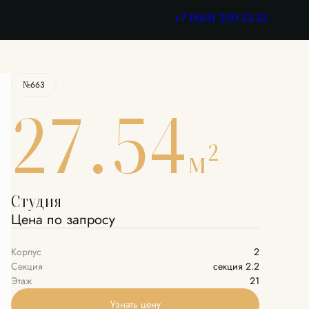
Узнать цену
+7 (863) 200-33-33
№663
27.54
2
м
Студия
Цена по запросу
Корпус
2
Секция
секция 2.2
Этаж
21
Узнать цену