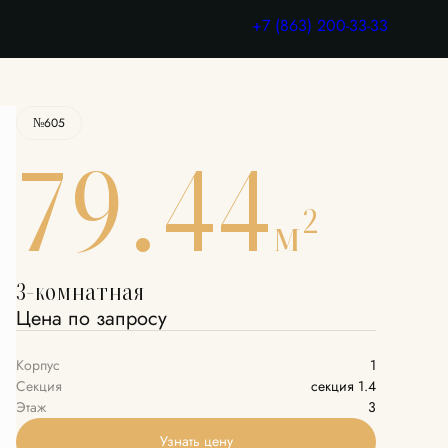
Узнать цену
+7 (863) 200-33-33
№605
79.44
2
м
3-комнатная
Цена по запросу
Корпус
1
Секция
секция 1.4
Этаж
3
Узнать цену