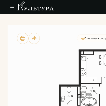
2
3-комнатная
79.44 м
Цена по запросу
3 человекa
смот