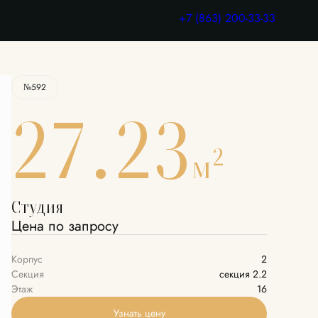
Узнать цену
+7 (863) 200-33-33
№592
27.23
2
м
Студия
Цена по запросу
Корпус
2
Секция
секция 2.2
Этаж
16
Узнать цену