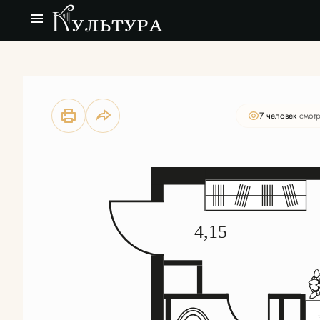
2
Студия
27.23 м
Цена по запросу
7 человек
смотр