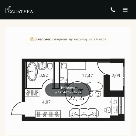
2
Студия
27.55 м
Цена по запросу
8 человек
смотрели эту квартиру за 24 часа
Нажмите
для увеличения