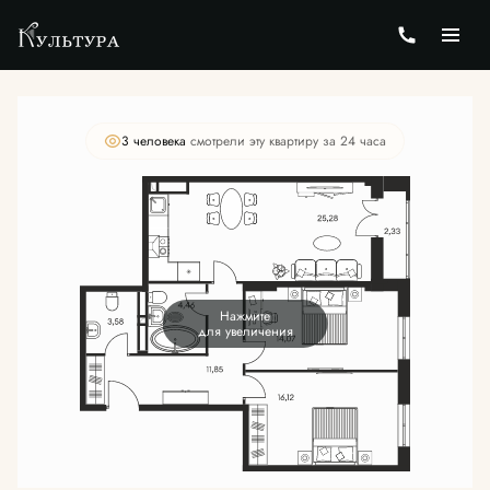
2
3-комнатная
79.22 м
Цена по запросу
3 человекa
смотрели эту квартиру за 24 часа
Нажмите
для увеличения