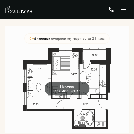
2
2-комнатная
55.76 м
Цена по запросу
5 человек
смотрели эту квартиру за 24 часа
Нажмите
для увеличения