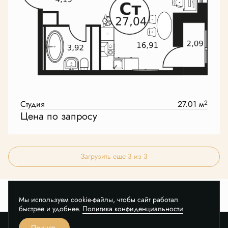
Студия
27.01 м
2
Цена по запросу
Загрузить еще 3 из 3
Мы используем cookie-файлы, чтобы сайт работал
быстрее и удобнее.
Политика конфиденциальности
Принять