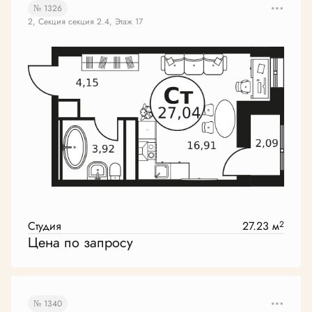
№ 1326
2, Секция секция 2.4, Этаж 17
Студия
27.23 м
2
Цена по запросу
№ 1340