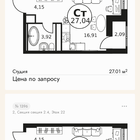
Студия
27.01 м
2
Цена по запросу
№ 1396
2, Секция секция 2.4, Этаж 22